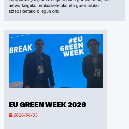
networkingeko, erakusketetako eta goi-mailako
eztabaidetako bi egun ditu.
EU GREEN WEEK 2026
2026/06/03