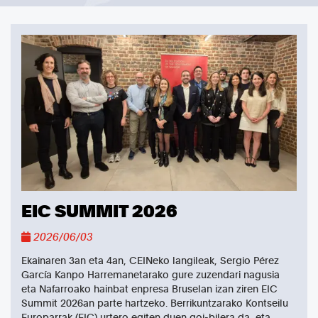
EIC SUMMIT 2026
2026/06/03
Ekainaren 3an eta 4an, CEINeko langileak, Sergio Pérez
García Kanpo Harremanetarako gure zuzendari nagusia
eta Nafarroako hainbat enpresa Bruselan izan ziren EIC
Summit 2026an parte hartzeko. Berrikuntzarako Kontseilu
Europarrak (EIC) urtero egiten duen goi-bilera da, eta