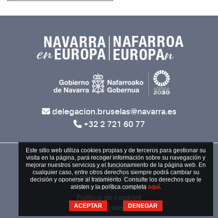
delegacion.bruselas@navarra.es
+32 2 721 60 77
Este sitio web utiliza cookies propias y de terceros para gestionar su
Accesibilidad
visita en la página, para recoger información sobre su navegación y
mejorar nuestros servicios y el funcionamiento de la página web. En
Aviso legal
cualquier caso, entre otros derechos siempre podrá cambiar su
Condiciones de uso
decisión y oponerse al tratamiento. Consulte los derechos que le
Política de privacidad
asisten y la política completa
aquí
.
Política de cookies
ACEPTAR
DENEGAR
Mapa web