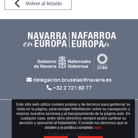
Volver al listado
delegacion.bruselas@navarra.es
+32 2 721 60 77
Este sitio web utiliza cookies propias y de terceros para gestionar su
Accesibilidad
visita en la página, para recoger información sobre su navegación y
mejorar nuestros servicios y el funcionamiento de la página web. En
Aviso legal
cualquier caso, entre otros derechos siempre podrá cambiar su
Condiciones de uso
decisión y oponerse al tratamiento. Consulte los derechos que le
Política de privacidad
asisten y la política completa
aquí
.
Política de cookies