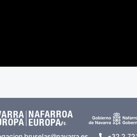
egacion.bruselas@navarra.es
+32 2 72