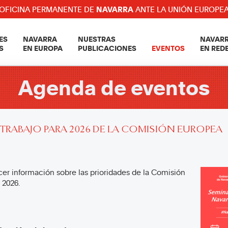
OFICINA PERMANENTE DE
NAVARRA
ANTE LA UNIÓN EUROPE
ES
NAVARRA
NUESTRAS
NAVAR
S
EN EUROPA
PUBLICACIONES
EVENTOS
EN RED
Agenda de eventos
 TRABAJO PARA 2026 DE LA COMISIÓN EUROPEA
cer información sobre las prioridades de la Comisión
 2026.